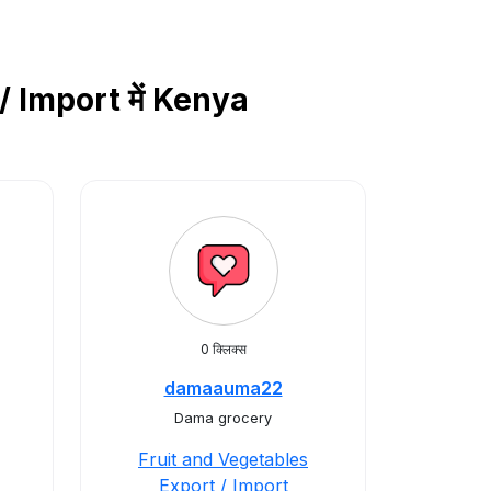
 / Import में Kenya
0 क्लिक्स
damaauma22
Dama grocery
Fruit and Vegetables
Export / Import