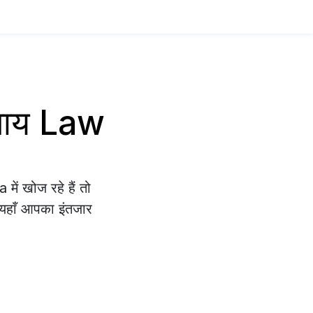
वसाय Law
ें खोज रहे हैं तो
े यहाँ आपका इंतजार