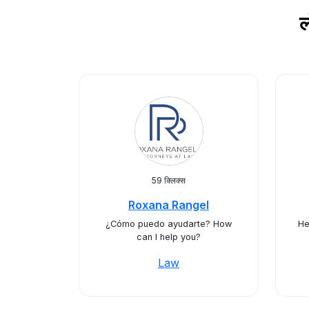
ल
59 क्लिक्स
Roxana Rangel
¿Cómo puedo ayudarte? How
He
can I help you?
Law