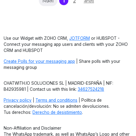
(current)
पिछला
1
2
अगला
Use our Widget with ZOHO CRM,
JOTFORM
or HUBSPOT -
Connect your messaging app users and clients with your ZOHO
CRM and HUBSPOT
Create Polls for your messaging app
| Share polls with your
messaging group
CHATWITH.IO SOLUCIONES SL | MADRID-ESPAÑA | NIF:
B42935981 | Contact us with this link:
34627524218
Privacy policy
|
Terms and conditions
| Política de
cancelación/devolución: No se admiten devoluciones.
Tus derechos:
Derecho de desistimiento
.
Non-Affiliation and Disclaimer
The WhatsApp trademark, as well as WhatsApp’s Logo and other