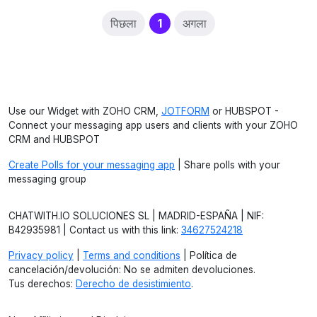
(current)
पिछला
1
अगला
Use our Widget with ZOHO CRM,
JOTFORM
or HUBSPOT -
Connect your messaging app users and clients with your ZOHO
CRM and HUBSPOT
Create Polls for your messaging app
| Share polls with your
messaging group
CHATWITH.IO SOLUCIONES SL | MADRID-ESPAÑA | NIF:
B42935981 | Contact us with this link:
34627524218
Privacy policy
|
Terms and conditions
| Política de
cancelación/devolución: No se admiten devoluciones.
Tus derechos:
Derecho de desistimiento
.