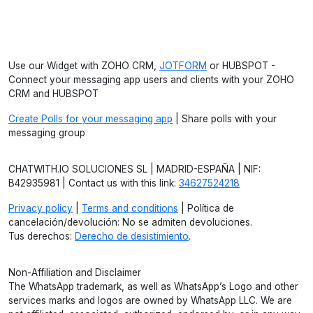
Use our Widget with ZOHO CRM,
JOTFORM
or HUBSPOT -
Connect your messaging app users and clients with your ZOHO
CRM and HUBSPOT
Create Polls for your messaging app
| Share polls with your
messaging group
CHATWITH.IO SOLUCIONES SL | MADRID-ESPAÑA | NIF:
B42935981 | Contact us with this link:
34627524218
Privacy policy
|
Terms and conditions
| Política de
cancelación/devolución: No se admiten devoluciones.
Tus derechos:
Derecho de desistimiento
.
Non-Affiliation and Disclaimer
The WhatsApp trademark, as well as WhatsApp’s Logo and other
services marks and logos are owned by WhatsApp LLC. We are