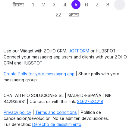
(current)
पिछला
1
2
3
4
5
6
7
8
…
22
अगला
Use our Widget with ZOHO CRM,
JOTFORM
or HUBSPOT -
Connect your messaging app users and clients with your ZOHO
CRM and HUBSPOT
Create Polls for your messaging app
| Share polls with your
messaging group
CHATWITH.IO SOLUCIONES SL | MADRID-ESPAÑA | NIF:
B42935981 | Contact us with this link:
34627524218
Privacy policy
|
Terms and conditions
| Política de
cancelación/devolución: No se admiten devoluciones.
Tus derechos:
Derecho de desistimiento
.