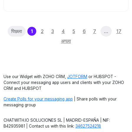
(current)
पिछला
1
2
3
4
5
6
7
…
17
अगला
Use our Widget with ZOHO CRM,
JOTFORM
or HUBSPOT -
Connect your messaging app users and clients with your ZOHO
CRM and HUBSPOT
Create Polls for your messaging app
| Share polls with your
messaging group
CHATWITH.IO SOLUCIONES SL | MADRID-ESPAÑA | NIF:
B42935981 | Contact us with this link:
34627524218