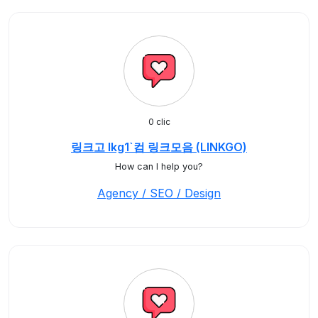
0 clic
링크고 lkg1`컴 링크모음 (LINKGO)
How can I help you?
Agency / SEO / Design