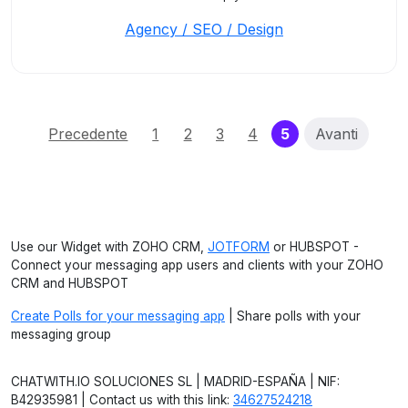
Agency / SEO / Design
(current)
Precedente
1
2
3
4
5
Avanti
Use our Widget with ZOHO CRM,
JOTFORM
or HUBSPOT -
Connect your messaging app users and clients with your ZOHO
CRM and HUBSPOT
Create Polls for your messaging app
| Share polls with your
messaging group
CHATWITH.IO SOLUCIONES SL | MADRID-ESPAÑA | NIF:
B42935981 | Contact us with this link:
34627524218