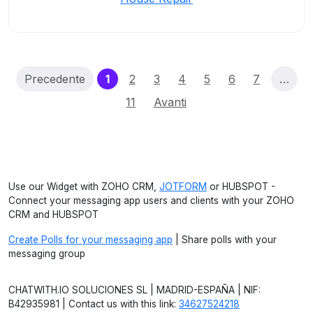
(current)
Precedente
1
2
3
4
5
6
7
…
11
Avanti
Use our Widget with ZOHO CRM,
JOTFORM
or HUBSPOT -
Connect your messaging app users and clients with your ZOHO
CRM and HUBSPOT
Create Polls for your messaging app
| Share polls with your
messaging group
CHATWITH.IO SOLUCIONES SL | MADRID-ESPAÑA | NIF:
B42935981 | Contact us with this link:
34627524218