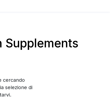
n Supplements
te cercando
a selezione di
arvi.