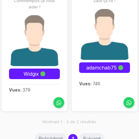
Commentpuis-je vous
Salut ça va ?
aider ?
adamchab75
Widgix
Vues:
746
Vues:
379
Montrant 1 - 2 de 2 résultats
(current)
Précédent
1
Suivant