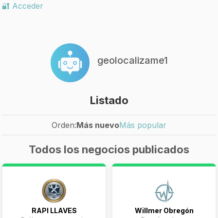
🔐 Acceder
geolocalizame1
Listado
Orden:
Más nuevo
Más popular
Todos los negocios publicados
RAPI LLAVES
Willmer Obregón