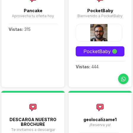
Pancake
PocketBaby
Aprovecha tu oferta hoy
Bienvenido a PocketBaby
Vistas:
315
PocketBaby
Vistas:
444
DESCARGA NUESTRO
geolocalizame1
BROCHURE
¡Reserva ya!
Te invitamos a descargar