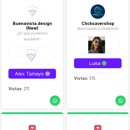
Buenavista.design
Clicksavershop
(New)
¡Bienvenido a VitalBrush!
¿En qué podemos
ayudarte?
Luisa
Alex Tamayo
Vistas:
515
Vistas:
211