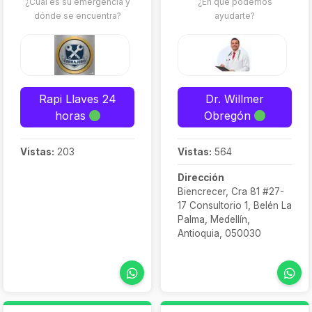
¿Cuál es su emergencia y
¿En qué podemos
dónde se encuentra?
ayudarte?
Rapi Llaves 24
Dr. Willmer
horas
Obregón
Vistas:
203
Vistas:
564
Dirección
Biencrecer, Cra 81 #27-
17 Consultorio 1, Belén La
Palma, Medellín,
Antioquia, 050030