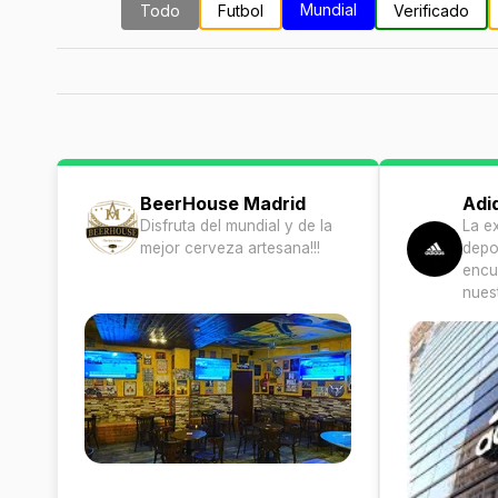
Mundial
Todo
Futbol
Verificado
BeerHouse Madrid
Adi
Disfruta del mundial y de la
La e
mejor cerveza artesana!!!
depor
encu
nuest