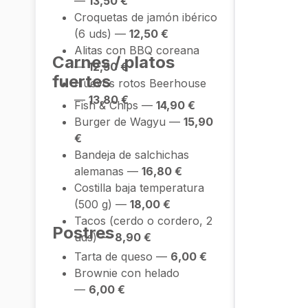
—
13,50 €
Croquetas de jamón ibérico
(6 uds) —
12,50 €
Alitas con BBQ coreana
Carnes / platos
—
12,50 €
fuertes
Huevos rotos Beerhouse
—
13,80 €
Fish & Chips —
14,90 €
Burger de Wagyu —
15,90
€
Bandeja de salchichas
alemanas —
16,80 €
Costilla baja temperatura
(500 g) —
18,00 €
Tacos (cerdo o cordero, 2
Postres
uds) —
8,90 €
Tarta de queso —
6,00 €
Brownie con helado
—
6,00 €