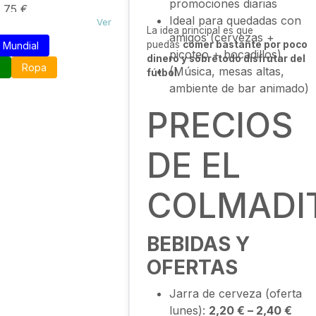
promociones diarias
 75 €
Ideal para quedadas con
Ver
de entrenamiento de
La idea principal es que
amigos (cervezas +
: desde 55 €
puedas
comer bastante por poco
Mundial
picoteo + bocadillos)
ls oficiales: entre
dinero y sobretodo disfrutar del
o
Ropa
(Música, mesas altas,
fútbol.
y 150 €
ambiente de bar animado)
PRECIOS
DE EL
COLMADI
BEBIDAS Y
OFERTAS
Jarra de cerveza (oferta
lunes):
2,20 € – 2,40 €