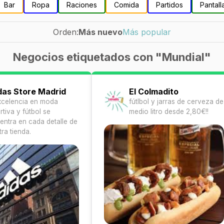
Bar
Ropa
Raciones
Comida
Partidos
Pantall
Orden:
Más nuevo
Más popular
Negocios etiquetados con "Mundial"
das Store Madrid
El Colmadito
xcelencia en moda
fútlbol y jarras de cerveza de
tiva y fútbol se
medio litro desde 2,80€!!
entra en cada detalle de
ra tienda.