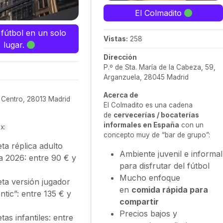
El Colmadito
y fútbol en un solo
Vistas:
258
lugar.
Dirección
P.º de Sta. María de la Cabeza, 59,
Arganzuela, 28045 Madrid
Acerca de
, Centro, 28013 Madrid
El Colmadito es una cadena
de
cervecerías / bocaterías
informales en España
con un
x:
concepto muy de “bar de grupo”:
ta réplica adulto
Ambiente juvenil e informal
 2026: entre 90 € y
para disfrutar del fútbol
Mucho enfoque
ta versión jugador
en
comida rápida para
ntic”: entre 135 € y
compartir
Precios bajos y
tas infantiles: entre