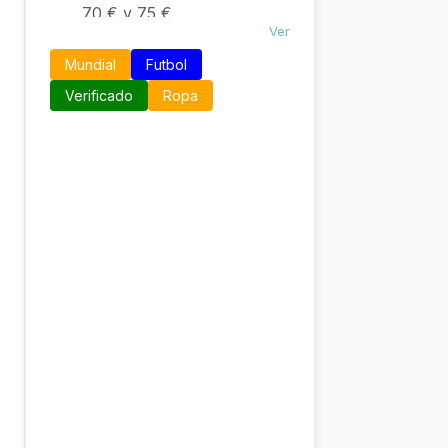
70 € y 75 €
Ver
Ropa de entrenamiento de
España: desde 55 €
Mundial
Futbol
Chándals oficiales: entre
Verificado
Ropa
120 € y 150 €
TO