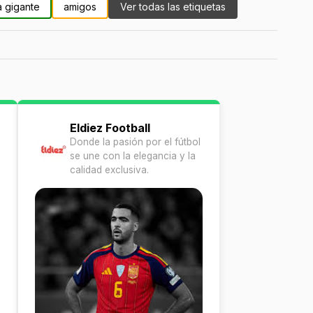
a gigante
amigos
Ver todas las etiquetas
Eldiez Football
Donde la pasión por el fútbol
se une con la elegancia y la
calidad exclusiva.