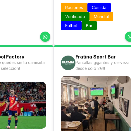
Raciones
Comida
Verificado
Mundial
Futbol
Bar
bol Factory
Fratina Sport Bar
e quedes sin tu camiseta
Pantallas gigantes y cerveza
 selección!
desde solo 2€!!!