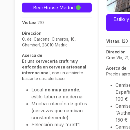
BeerHouse Madrid
Estilo 
Vistas:
210
Dirección
C. del Cardenal Cisneros, 16,
Vistas:
120
Chamberí, 28010 Madrid
Dirección
Acerca de
Gran Vía, 21
Es una
cervecería craft muy
enfocada en cerveza artesanal
Acerca de
internacional
, con un ambiente
Precios apro
bastante característico:
Camise
Local
no muy grande
,
España
estilo taberna moderna
100 €
Mucha rotación de grifos
Camise
(cervezas que cambian
“Authe
constantemente)
150 €
Selección muy “craft”:
Camise