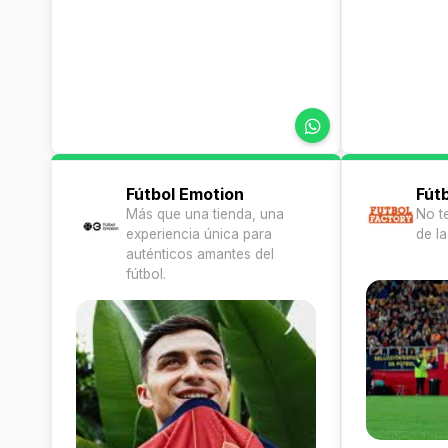
Fútbol Emotion
Fút
Más que una tienda, una
No t
experiencia única para
de la
auténticos amantes del
fútbol.