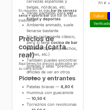
cervezas españolas y
70 € y
belgas, nórdicas, etc.
Ropa 
En resumen: es más
bar de cerveza
Varias pantallas para
ver
España
seria + sports bar
que bar de tapas
Futbol
fútbol y deportes
tradicional.
Chánda
Verificad
Ambiente animado, suele
120 € 
llenarse bastante
No es restaurante clásico,
Precios de
pero sí tiene
cocina de bar
comida (carta
potente
(burgers, nachos,
real)
carnes, etc.)
También puedes encontrar
Aquí tienes los precios publicados en
botellas y latas “premium”
su carta actual:
difíciles de ver en otros
Picoteo y entrantes
bares
Patatas bravas —
8,80 €
Hummus con guacamole
—
10,50 €
Torreznos con revolconas