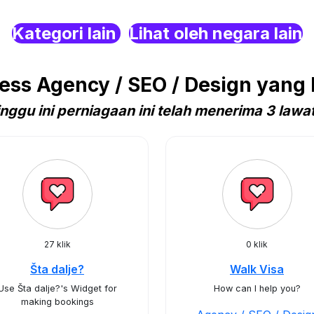
Kategori lain
Lihat oleh negara lain
ss Agency / SEO / Design yang P
nggu ini perniagaan ini telah menerima 3 lawa
27 klik
0 klik
Šta dalje?
Walk Visa
Use Šta dalje?'s Widget for
How can I help you?
making bookings