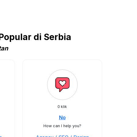
opular di Serbia
tan
0 klik
No
How can I help you?