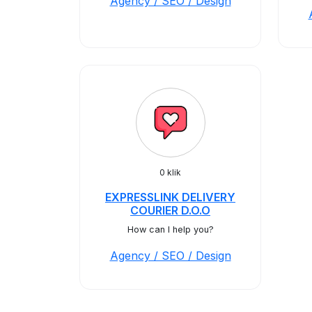
Agency / SEO / Design
0 klik
EXPRESSLINK DELIVERY
COURIER D.O.O
How can I help you?
Agency / SEO / Design