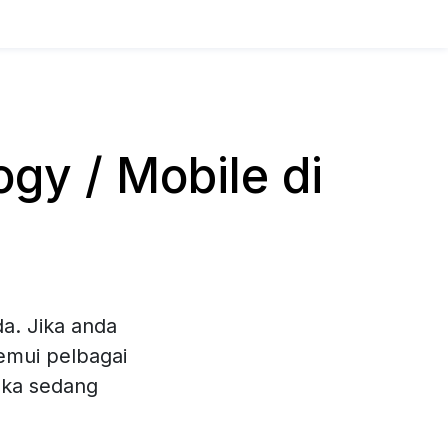
y / Mobile di
a. Jika anda
emui pelbagai
eka sedang