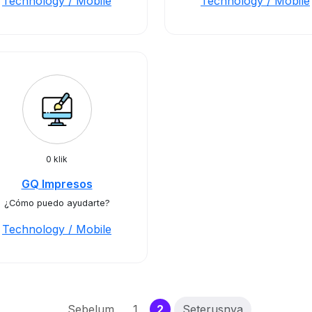
Technology / Mobile
Technology / Mobile
0 klik
GQ Impresos
¿Cómo puedo ayudarte?
Technology / Mobile
(current)
Sebelum
1
2
Seterusnya