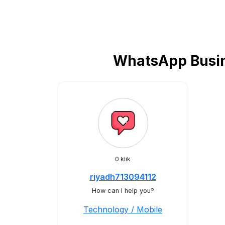
WhatsApp Busin
0 klik
riyadh713094112
How can I help you?
Technology / Mobile