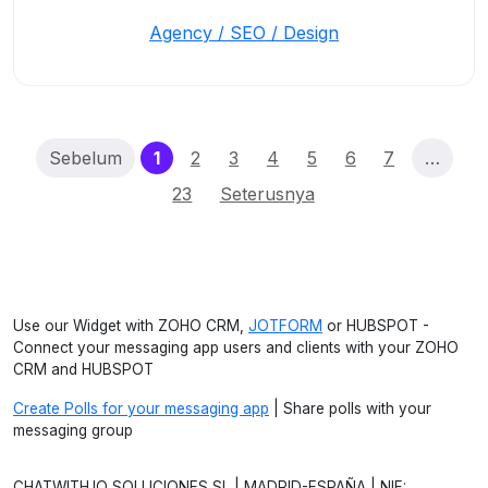
Agency / SEO / Design
(current)
Sebelum
1
2
3
4
5
6
7
…
23
Seterusnya
Use our Widget with ZOHO CRM,
JOTFORM
or HUBSPOT -
Connect your messaging app users and clients with your ZOHO
CRM and HUBSPOT
Create Polls for your messaging app
| Share polls with your
messaging group
CHATWITH.IO SOLUCIONES SL | MADRID-ESPAÑA | NIF: