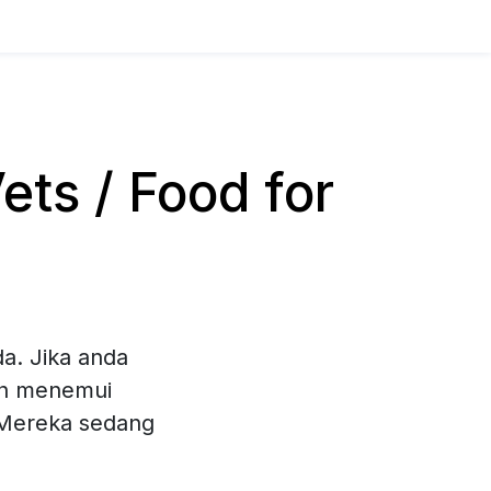
ts / Food for
a. Jika anda
leh menemui
. Mereka sedang