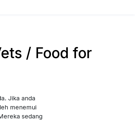
ts / Food for
a
a. Jika anda
boleh menemui
. Mereka sedang