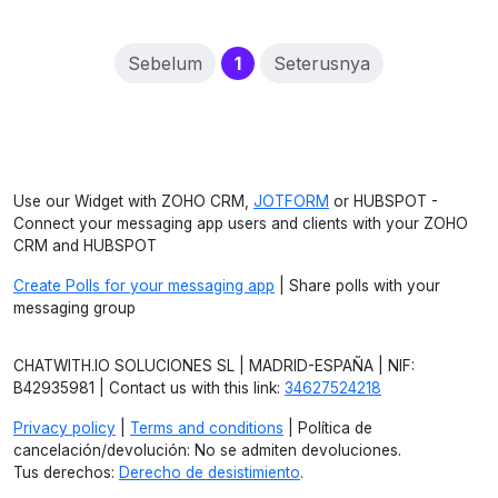
(current)
Sebelum
1
Seterusnya
Use our Widget with ZOHO CRM,
JOTFORM
or HUBSPOT -
Connect your messaging app users and clients with your ZOHO
CRM and HUBSPOT
Create Polls for your messaging app
| Share polls with your
messaging group
CHATWITH.IO SOLUCIONES SL | MADRID-ESPAÑA | NIF:
B42935981 | Contact us with this link:
34627524218
Privacy policy
|
Terms and conditions
| Política de
cancelación/devolución: No se admiten devoluciones.
Tus derechos:
Derecho de desistimiento
.