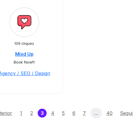
109 cliques
Mixd Up
Book Now!!!
Agency / SEO / Design
(current)
terior
1
2
3
4
5
6
7
…
40
Segui