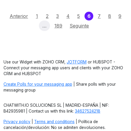
(current)
Anterior
1
2
3
4
5
6
7
8
9
…
189
Seguinte
Use our Widget with ZOHO CRM,
JOTFORM
or HUBSPOT -
Connect your messaging app users and clients with your ZOHO
CRM and HUBSPOT
Create Polls for your messaging app
| Share polls with your
messaging group
CHATWITH.IO SOLUCIONES SL | MADRID-ESPAÑA | NIF:
B42935981 | Contact us with this link:
34627524218
Privacy policy
|
Terms and conditions
| Política de
cancelación/devolución: No se admiten devoluciones.