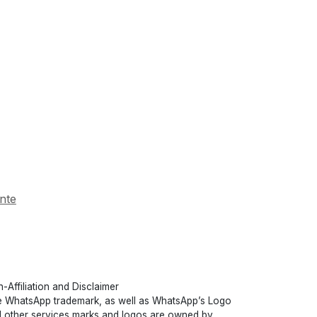
nte
-Affiliation and Disclaimer
 WhatsApp trademark, as well as WhatsApp’s Logo
 other services marks and logos are owned by