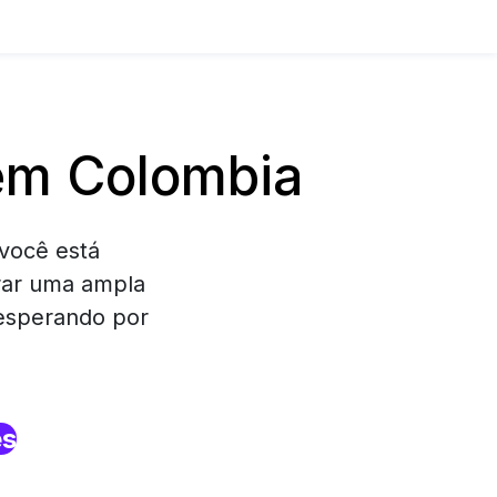
em Colombia
você está
rar uma ampla
 esperando por
es