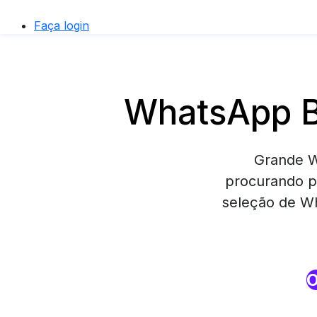
Faça login
WhatsApp B
Grande W
procurando p
seleção de Wh
O