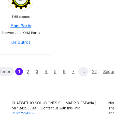
1165 cliques
Yhm Parts
Bienvenido a YHM Part´s
De outros
(current)
terior
1
2
3
4
5
6
7
…
22
Segui
CHATWITH.IO SOLUCIONES SL | MADRID-ESPAÑA |
Non
d
NIF: B42935981 | Contact us with this link:
The
34627524218
and