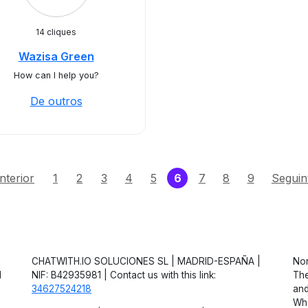
14 cliques
Wazisa Green
How can I help you?
De outros
(current)
nterior
1
2
3
4
5
6
7
8
9
Seguin
CHATWITH.IO SOLUCIONES SL | MADRID-ESPAÑA |
Non
d
NIF: B42935981 | Contact us with this link:
The
34627524218
and
Wha