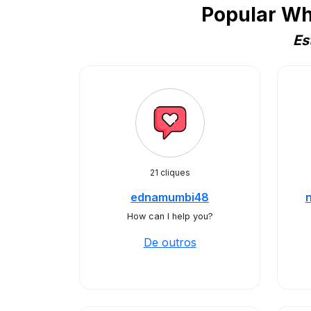
Popular Wh
Es
21 cliques
ednamumbi48
How can I help you?
De outros