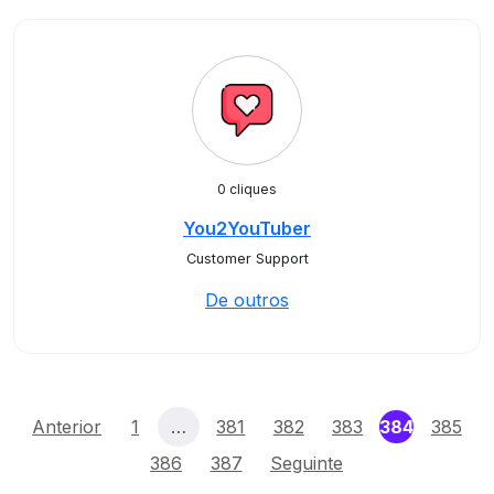
0 cliques
You2YouTuber
Customer Support
De outros
(current)
Anterior
1
…
381
382
383
384
385
386
387
Seguinte