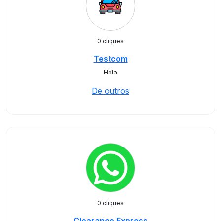
0 cliques
Testcom
Hola
De outros
0 cliques
Clearance Express