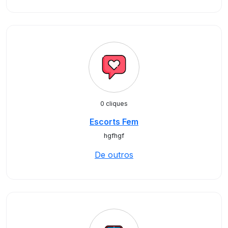
0 cliques
Escorts Fem
hgfhgf
De outros