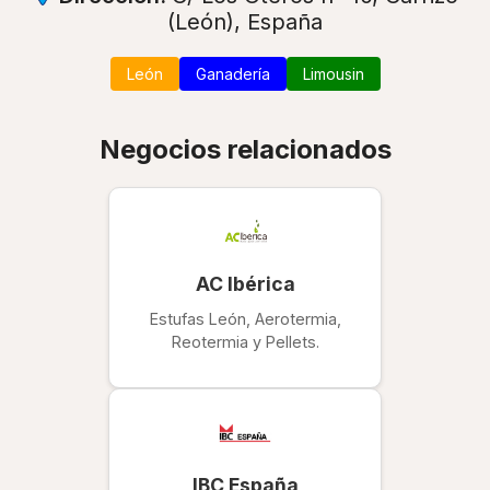
(León), España
León
Ganadería
Limousin
Negocios relacionados
AC Ibérica
Estufas León, Aerotermia,
Reotermia y Pellets.
IBC España