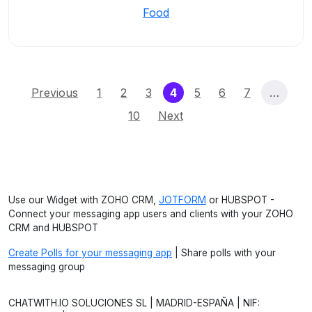
Food
(current)
Previous
1
2
3
4
5
6
7
…
10
Next
Use our Widget with ZOHO CRM,
JOTFORM
or HUBSPOT -
Connect your messaging app users and clients with your ZOHO
CRM and HUBSPOT
Create Polls for your messaging app
| Share polls with your
messaging group
CHATWITH.IO SOLUCIONES SL | MADRID-ESPAÑA | NIF: