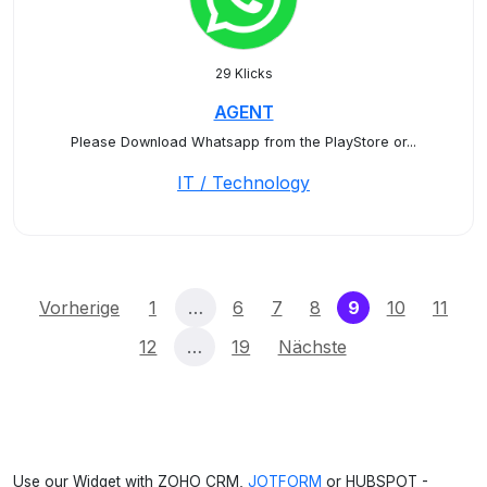
29 Klicks
AGENT
Please Download Whatsapp from the PlayStore or...
IT / Technology
(current)
Vorherige
1
…
6
7
8
9
10
11
12
…
19
Nächste
Use our Widget with ZOHO CRM,
JOTFORM
or HUBSPOT -