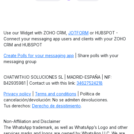
Use our Widget with ZOHO CRM,
JOTFORM
or HUBSPOT -
Connect your messaging app users and clients with your ZOHO
CRM and HUBSPOT
Create Polls for your messaging app
| Share polls with your
messaging group
CHATWITH.IO SOLUCIONES SL | MADRID-ESPAÑA | NIF:
B42935981 | Contact us with this link:
34627524218
Privacy policy
|
Terms and conditions
| Política de
cancelación/devolución: No se admiten devoluciones.
Tus derechos:
Derecho de desistimiento
.
Non-Affiliation and Disclaimer
The WhatsApp trademark, as well as WhatsApp’s Logo and other
services marks and logos are owned by WhatsApp LLC. We are