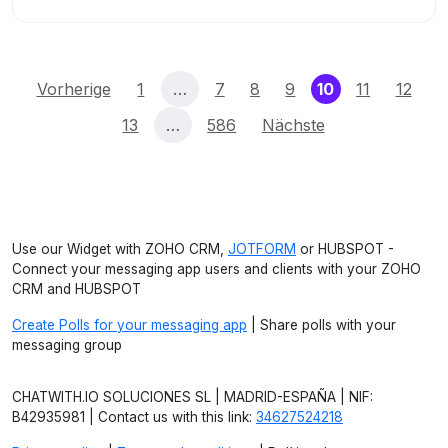
(current)
Vorherige
1
…
7
8
9
10
11
12
13
…
586
Nächste
Use our Widget with ZOHO CRM,
JOTFORM
or HUBSPOT -
Connect your messaging app users and clients with your ZOHO
CRM and HUBSPOT
Create Polls for your messaging app
| Share polls with your
messaging group
CHATWITH.IO SOLUCIONES SL | MADRID-ESPAÑA | NIF:
B42935981 | Contact us with this link:
34627524218