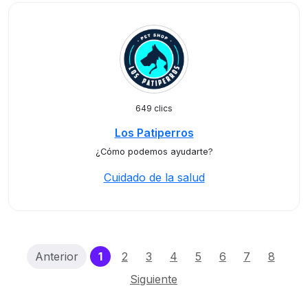
649 clics
Los Patiperros
¿Cómo podemos ayudarte?
Cuidado de la salud
(current)
Anterior
1
2
3
4
5
6
7
8
Siguiente