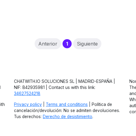
(current)
Anterior
1
Siguiente
CHATWITH.IO SOLUCIONES SL | MADRID-ESPAÑA |
Non
d
NIF: B42935981 | Contact us with this link:
The
34627524218
and
Wha
ith
Privacy policy
|
Terms and conditions
| Política de
aut
cancelación/devolución: No se admiten devoluciones.
con
Tus derechos:
Derecho de desistimiento
.