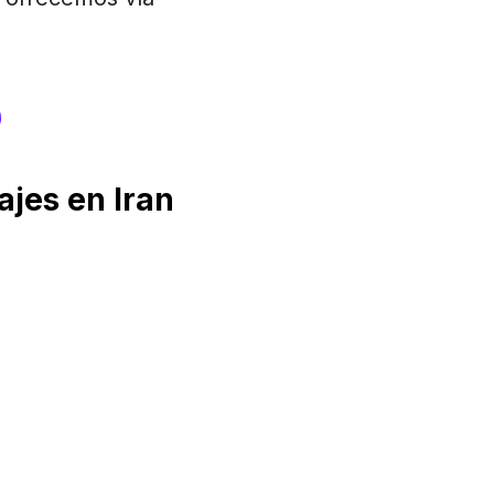
s
jes en Iran