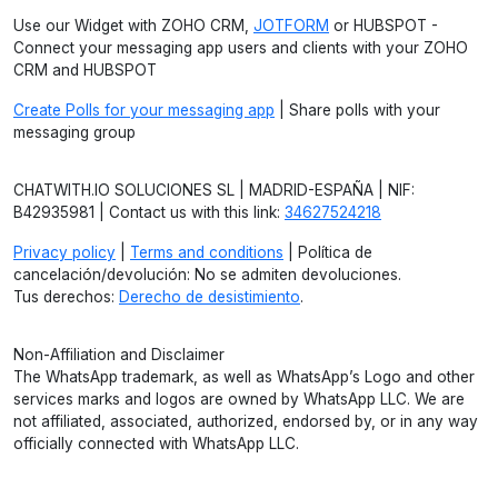
Use our Widget with ZOHO CRM,
JOTFORM
or HUBSPOT -
Connect your messaging app users and clients with your ZOHO
CRM and HUBSPOT
Create Polls for your messaging app
| Share polls with your
messaging group
CHATWITH.IO SOLUCIONES SL | MADRID-ESPAÑA | NIF:
B42935981 | Contact us with this link:
34627524218
Privacy policy
|
Terms and conditions
| Política de
cancelación/devolución: No se admiten devoluciones.
Tus derechos:
Derecho de desistimiento
.
Non-Affiliation and Disclaimer
The WhatsApp trademark, as well as WhatsApp’s Logo and other
services marks and logos are owned by WhatsApp LLC. We are
not affiliated, associated, authorized, endorsed by, or in any way
officially connected with WhatsApp LLC.