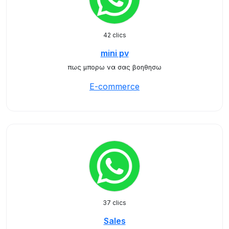
42 clics
mini pv
πως μπορω να σας βοηθησω
E-commerce
37 clics
Sales