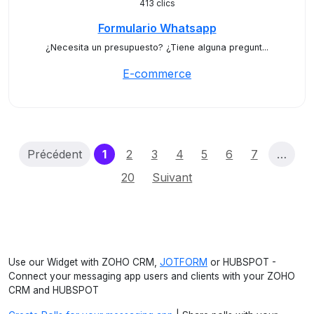
413 clics
Formulario Whatsapp
¿Necesita un presupuesto? ¿Tiene alguna pregunt...
E-commerce
(current)
Précédent
1
2
3
4
5
6
7
…
20
Suivant
Use our Widget with ZOHO CRM,
JOTFORM
or HUBSPOT -
Connect your messaging app users and clients with your ZOHO
CRM and HUBSPOT