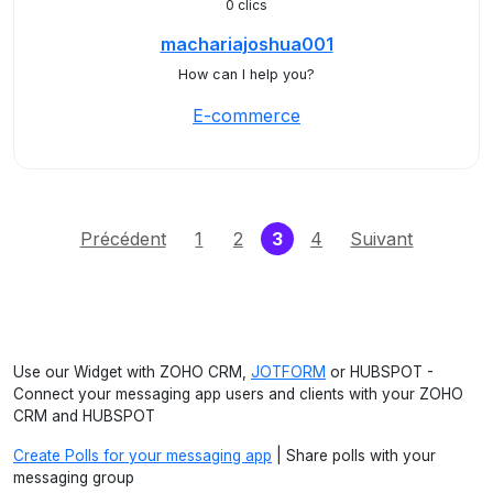
0 clics
machariajoshua001
How can I help you?
E-commerce
(current)
Précédent
1
2
3
4
Suivant
Use our Widget with ZOHO CRM,
JOTFORM
or HUBSPOT -
Connect your messaging app users and clients with your ZOHO
CRM and HUBSPOT
Create Polls for your messaging app
| Share polls with your
messaging group