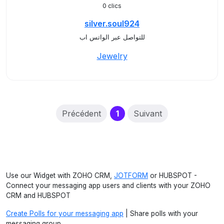
0 clics
silver.soul924
للتواصل عبر الواتس اب
Jewelry
(current)
Précédent
1
Suivant
Use our Widget with ZOHO CRM,
JOTFORM
or HUBSPOT -
Connect your messaging app users and clients with your ZOHO
CRM and HUBSPOT
Create Polls for your messaging app
| Share polls with your
messaging group