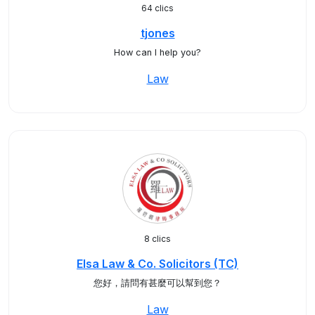
64 clics
tjones
How can I help you?
Law
8 clics
Elsa Law & Co. Solicitors (TC)
您好，請問有甚麼可以幫到您？
Law