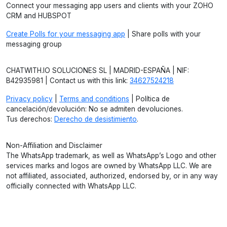
Connect your messaging app users and clients with your ZOHO
CRM and HUBSPOT
Create Polls for your messaging app
| Share polls with your
messaging group
CHATWITH.IO SOLUCIONES SL | MADRID-ESPAÑA | NIF:
B42935981 | Contact us with this link:
34627524218
Privacy policy
|
Terms and conditions
| Política de
cancelación/devolución: No se admiten devoluciones.
Tus derechos:
Derecho de desistimiento
.
Non-Affiliation and Disclaimer
The WhatsApp trademark, as well as WhatsApp’s Logo and other
services marks and logos are owned by WhatsApp LLC. We are
not affiliated, associated, authorized, endorsed by, or in any way
officially connected with WhatsApp LLC.