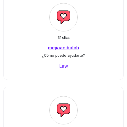
31 clics
mejiaanibalch
¿Cómo puedo ayudarte?
Law