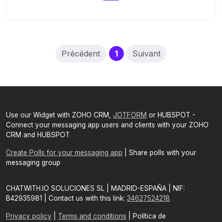
(current)
Précédent
1
Suivant
Use our Widget with ZOHO CRM,
JOTFORM
or HUBSPOT -
Connect your messaging app users and clients with your ZOHO
CRM and HUBSPOT
Create Polls for your messaging app
| Share polls with your
messaging group
CHATWITH.IO SOLUCIONES SL | MADRID-ESPAÑA | NIF:
B42935981 | Contact us with this link:
34627524218
Privacy policy
|
Terms and conditions
| Política de