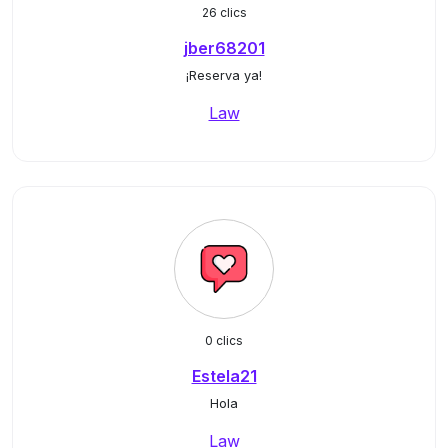
26 clics
jber68201
¡Reserva ya!
Law
0 clics
Estela21
Hola
Law