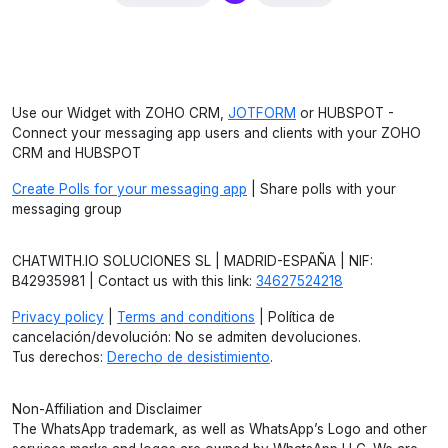
Use our Widget with ZOHO CRM,
JOTFORM
or HUBSPOT -
Connect your messaging app users and clients with your ZOHO
CRM and HUBSPOT
Create Polls for your messaging app
| Share polls with your
messaging group
CHATWITH.IO SOLUCIONES SL | MADRID-ESPAÑA | NIF:
B42935981 | Contact us with this link:
34627524218
Privacy policy
|
Terms and conditions
| Política de
cancelación/devolución: No se admiten devoluciones.
Tus derechos:
Derecho de desistimiento
.
Non-Affiliation and Disclaimer
The WhatsApp trademark, as well as WhatsApp’s Logo and other