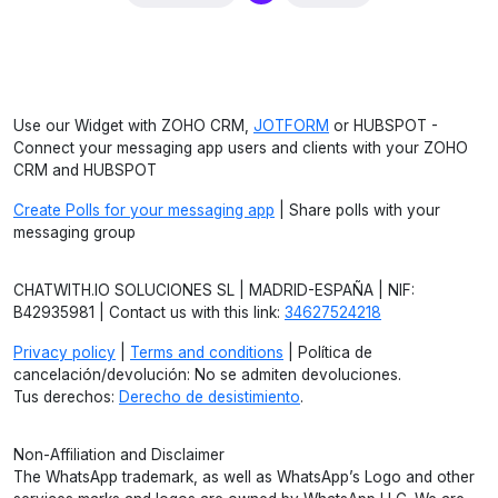
Use our Widget with ZOHO CRM,
JOTFORM
or HUBSPOT -
Connect your messaging app users and clients with your ZOHO
CRM and HUBSPOT
Create Polls for your messaging app
| Share polls with your
messaging group
CHATWITH.IO SOLUCIONES SL | MADRID-ESPAÑA | NIF:
B42935981 | Contact us with this link:
34627524218
Privacy policy
|
Terms and conditions
| Política de
cancelación/devolución: No se admiten devoluciones.
Tus derechos:
Derecho de desistimiento
.
Non-Affiliation and Disclaimer
The WhatsApp trademark, as well as WhatsApp’s Logo and other