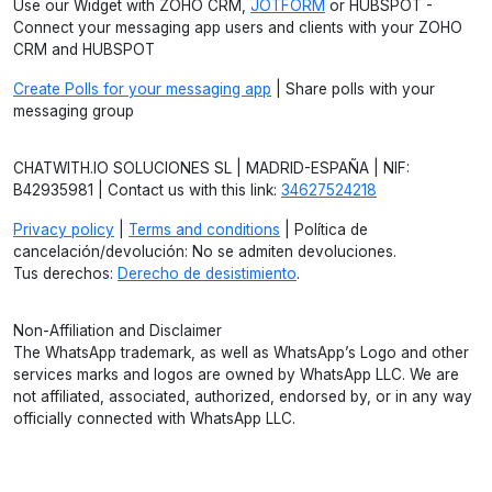
Use our Widget with ZOHO CRM,
JOTFORM
or HUBSPOT -
Connect your messaging app users and clients with your ZOHO
CRM and HUBSPOT
Create Polls for your messaging app
| Share polls with your
messaging group
CHATWITH.IO SOLUCIONES SL | MADRID-ESPAÑA | NIF:
B42935981 | Contact us with this link:
34627524218
Privacy policy
|
Terms and conditions
| Política de
cancelación/devolución: No se admiten devoluciones.
Tus derechos:
Derecho de desistimiento
.
Non-Affiliation and Disclaimer
The WhatsApp trademark, as well as WhatsApp’s Logo and other
services marks and logos are owned by WhatsApp LLC. We are
not affiliated, associated, authorized, endorsed by, or in any way
officially connected with WhatsApp LLC.