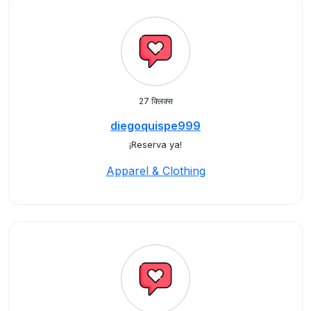
27 क्लिक्स
diegoquispe999
¡Reserva ya!
Apparel & Clothing