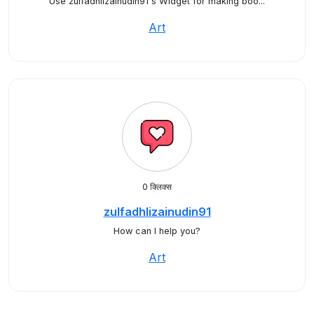
Use zulfadhlizainudin91's Widget for making boo...
Art
0 क्लिक्स
zulfadhlizainudin91
How can I help you?
Art