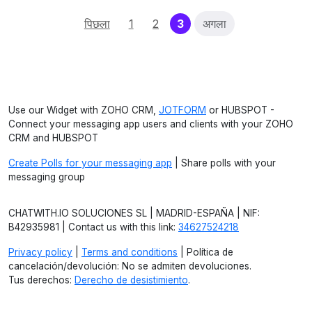
(current)
पिछला
1
2
3
अगला
Use our Widget with ZOHO CRM,
JOTFORM
or HUBSPOT -
Connect your messaging app users and clients with your ZOHO
CRM and HUBSPOT
Create Polls for your messaging app
| Share polls with your
messaging group
CHATWITH.IO SOLUCIONES SL | MADRID-ESPAÑA | NIF:
B42935981 | Contact us with this link:
34627524218
Privacy policy
|
Terms and conditions
| Política de
cancelación/devolución: No se admiten devoluciones.
Tus derechos:
Derecho de desistimiento
.