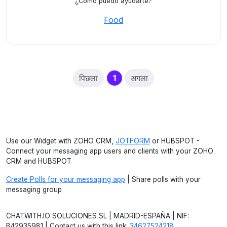
¿Cómo puedo ayudarte?
Food
(current)
पिछला
1
अगला
Use our Widget with ZOHO CRM,
JOTFORM
or HUBSPOT -
Connect your messaging app users and clients with your ZOHO
CRM and HUBSPOT
Create Polls for your messaging app
| Share polls with your
messaging group
CHATWITH.IO SOLUCIONES SL | MADRID-ESPAÑA | NIF:
B42935981 | Contact us with this link:
34627524218