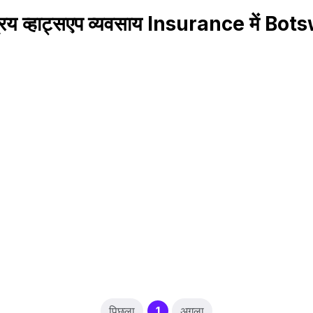
रिय व्हाट्सएप व्यवसाय Insurance में Bo
(current)
पिछला
1
अगला