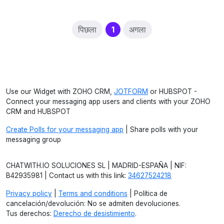
(current)
पिछला
1
अगला
Use our Widget with ZOHO CRM,
JOTFORM
or HUBSPOT -
Connect your messaging app users and clients with your ZOHO
CRM and HUBSPOT
Create Polls for your messaging app
| Share polls with your
messaging group
CHATWITH.IO SOLUCIONES SL | MADRID-ESPAÑA | NIF:
B42935981 | Contact us with this link:
34627524218
Privacy policy
|
Terms and conditions
| Política de
cancelación/devolución: No se admiten devoluciones.
Tus derechos:
Derecho de desistimiento
.