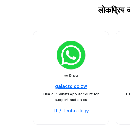
लोकप्रिय 
65 क्लिक्स
galacto.co.zw
Use our WhatsApp account for
Us
support and sales
IT / Technology