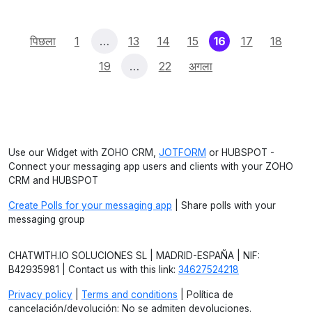
(current)
पिछला
1
…
13
14
15
16
17
18
19
…
22
अगला
Use our Widget with ZOHO CRM,
JOTFORM
or HUBSPOT -
Connect your messaging app users and clients with your ZOHO
CRM and HUBSPOT
Create Polls for your messaging app
| Share polls with your
messaging group
CHATWITH.IO SOLUCIONES SL | MADRID-ESPAÑA | NIF:
B42935981 | Contact us with this link:
34627524218
Privacy policy
|
Terms and conditions
| Política de
cancelación/devolución: No se admiten devoluciones.