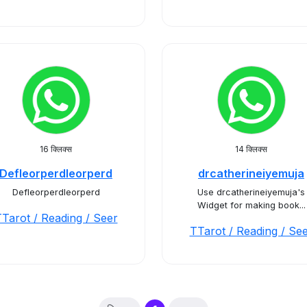
16 क्लिक्स
14 क्लिक्स
Defleorperdleorperd
drcatherineiyemuja
Defleorperdleorperd
Use drcatherineiyemuja's
Widget for making book...
Tarot / Reading / Seer
TTarot / Reading / Se