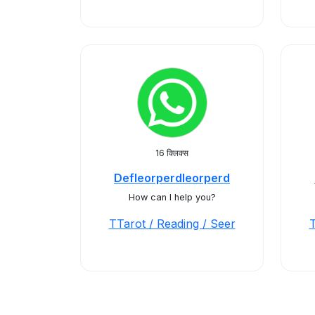
16 क्लिक्स
Defleorperdleorperd
How can I help you?
TTarot / Reading / Seer
T