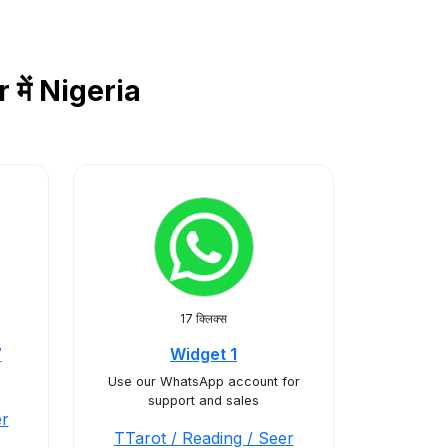
 में Nigeria
17 क्लिक्स
7
Widget 1
Use our WhatsApp account for
support and sales
er
TTarot / Reading / Seer