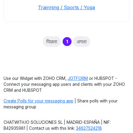
Trainning / Sports / Yoga
(current)
पिछला
1
अगला
Use our Widget with ZOHO CRM,
JOTFORM
or HUBSPOT -
Connect your messaging app users and clients with your ZOHO
CRM and HUBSPOT
Create Polls for your messaging app
| Share polls with your
messaging group
CHATWITH.IO SOLUCIONES SL | MADRID-ESPAÑA | NIF:
B42935981 | Contact us with this link:
34627524218